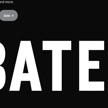
and more.
Join