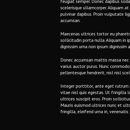
feugiat semper. Donec dapibus sodal
scelerisque ullamcorper. Aliquam at 
pulvinar dapibus. Proin vulputate l
accumsan.
Maecenas ultrices tortor eu pharetr
sollicitudin porta nulla. Aliquam in 
dignissim urna non ipsum dignissim a
Donec accumsan mattis massa nec pe
varius auctor purus. Nunc commodo a
pellentesque hendrerit, nisl nisl sce
Integer porttitor, ante eget rutrum
vitae nisl quis egestas. Ut fringill
ultrices suscipit eros. Proin sollici
Mauris euismod ultrices nunc et ul
fringilla, eleifend urna in, venenatis 