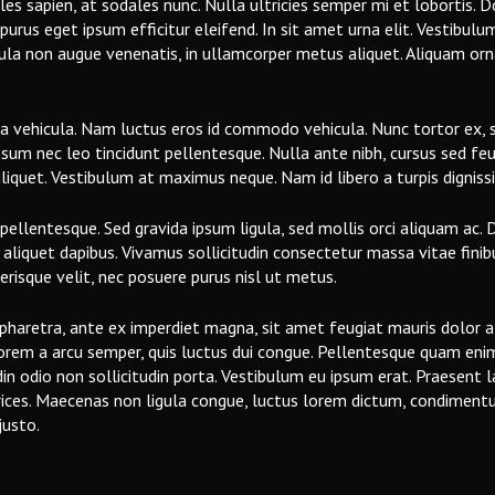
es sapien, at sodales nunc. Nulla ultricies semper mi et lobortis.
purus eget ipsum efficitur eleifend. In sit amet urna elit. Vestibul
igula non augue venenatis, in ullamcorper metus aliquet. Aliquam or
a vehicula. Nam luctus eros id commodo vehicula. Nunc tortor ex, s
ipsum nec leo tincidunt pellentesque. Nulla ante nibh, cursus sed feu
liquet. Vestibulum at maximus neque. Nam id libero a turpis digniss
llentesque. Sed gravida ipsum ligula, sed mollis orci aliquam ac. 
liquet dapibus. Vivamus sollicitudin consectetur massa vitae finibus
lerisque velit, nec posuere purus nisl ut metus.
 pharetra, ante ex imperdiet magna, sit amet feugiat mauris dolor a
a lorem a arcu semper, quis luctus dui congue. Pellentesque quam eni
tudin odio non sollicitudin porta. Vestibulum eu ipsum erat. Praesent l
trices. Maecenas non ligula congue, luctus lorem dictum, condiment
justo.