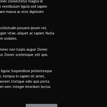
 Donec consectetur magna id
um vestibulum ligula sed sapien
nare massa ac eros dignissim
ollicitudin posuere ipsum vel,
giat vitae, aliquet ac sapien. Nulla
im sodales.
Donec non turpis augue. Donec
. Donec scelerisque, elit quis
 ligula. Suspendisse pellentesque
m, tempus in sapien sit amet,
aoreet tristique odio quis porta.
um sem. Integer interdum lectus