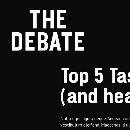
Skip to content
Top 5 T
(and hea
Nulla eget ligula neque. Aenean con
vestibulum eleifend. Maecenas id ul